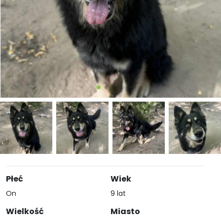
Płeć
Wiek
On
9 lat
Wielkość
Miasto