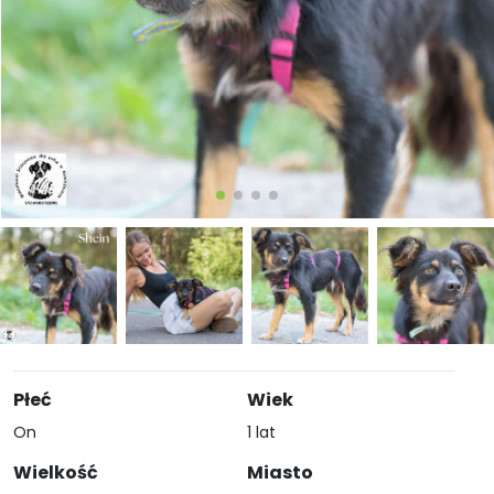
Płeć
Wiek
On
1 lat
Wielkość
Miasto