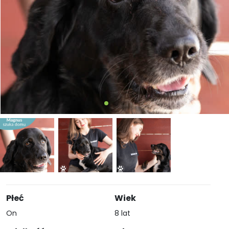
Płeć
Wiek
On
8 lat