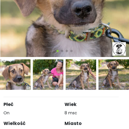
Płeć
Wiek
On
8 msc
Wielkość
Miasto