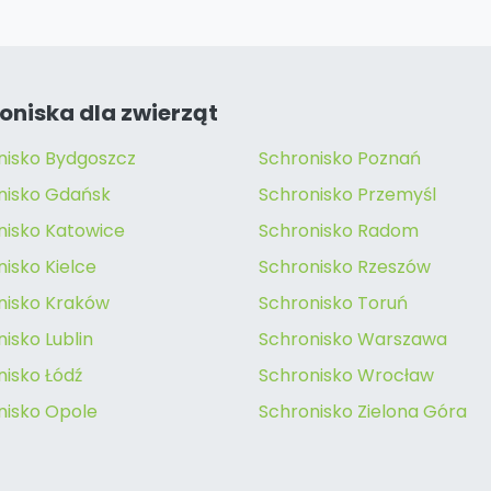
oniska dla zwierząt
nisko Bydgoszcz
Schronisko Poznań
nisko Gdańsk
Schronisko Przemyśl
nisko Katowice
Schronisko Radom
isko Kielce
Schronisko Rzeszów
nisko Kraków
Schronisko Toruń
isko Lublin
Schronisko Warszawa
nisko Łódź
Schronisko Wrocław
nisko Opole
Schronisko Zielona Góra