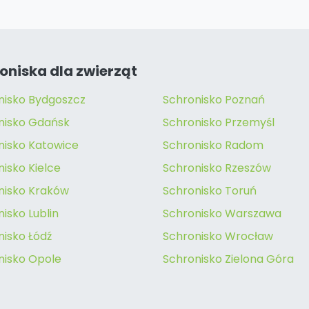
oniska dla zwierząt
nisko Bydgoszcz
Schronisko Poznań
nisko Gdańsk
Schronisko Przemyśl
nisko Katowice
Schronisko Radom
isko Kielce
Schronisko Rzeszów
nisko Kraków
Schronisko Toruń
isko Lublin
Schronisko Warszawa
nisko Łódź
Schronisko Wrocław
nisko Opole
Schronisko Zielona Góra