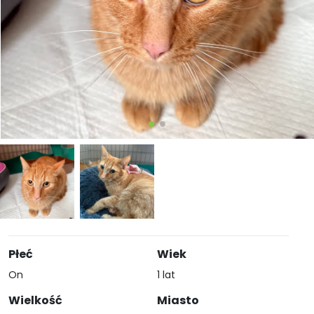
Płeć
Wiek
On
1 lat
Wielkość
Miasto