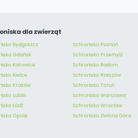
oniska dla zwierząt
nisko Bydgoszcz
Schronisko Poznań
nisko Gdańsk
Schronisko Przemyśl
nisko Katowice
Schronisko Radom
isko Kielce
Schronisko Rzeszów
nisko Kraków
Schronisko Toruń
isko Lublin
Schronisko Warszawa
nisko Łódź
Schronisko Wrocław
nisko Opole
Schronisko Zielona Góra