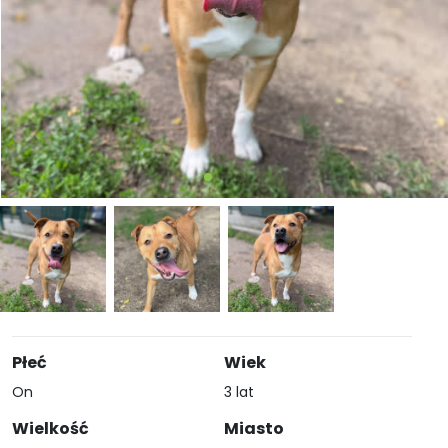
Płeć
Wiek
On
3 lat
Wielkość
Miasto