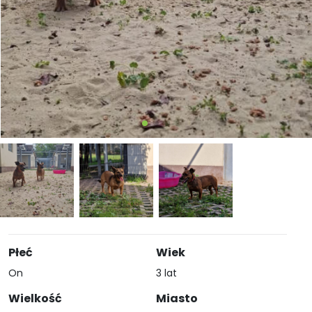
Płeć
Wiek
On
3 lat
Wielkość
Miasto