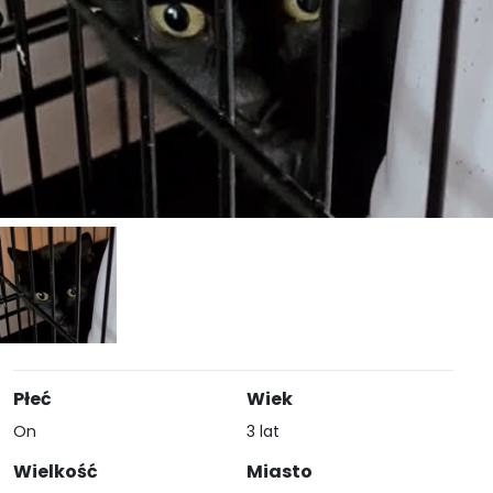
Płeć
Wiek
On
3 lat
Wielkość
Miasto