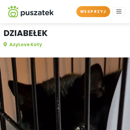
WESPRZYJ
DZIABEŁEK
AzyLove Koty