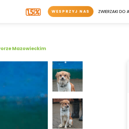
ZWIERZAKI DO 
WESPRZYJ NAS
worze Mazowieckim