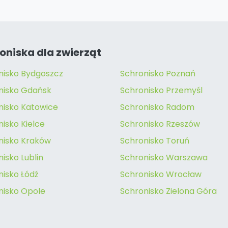
oniska dla zwierząt
nisko Bydgoszcz
Schronisko Poznań
nisko Gdańsk
Schronisko Przemyśl
nisko Katowice
Schronisko Radom
isko Kielce
Schronisko Rzeszów
nisko Kraków
Schronisko Toruń
isko Lublin
Schronisko Warszawa
nisko Łódź
Schronisko Wrocław
nisko Opole
Schronisko Zielona Góra