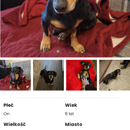
Płeć
Wiek
On
6 lat
Wielkość
Miasto