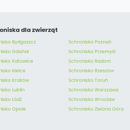
oniska dla zwierząt
nisko Bydgoszcz
Schronisko Poznań
nisko Gdańsk
Schronisko Przemyśl
nisko Katowice
Schronisko Radom
isko Kielce
Schronisko Rzeszów
nisko Kraków
Schronisko Toruń
isko Lublin
Schronisko Warszawa
nisko Łódź
Schronisko Wrocław
nisko Opole
Schronisko Zielona Góra