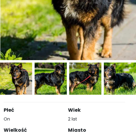
Płeć
Wiek
On
2 lat
Wielkość
Miasto