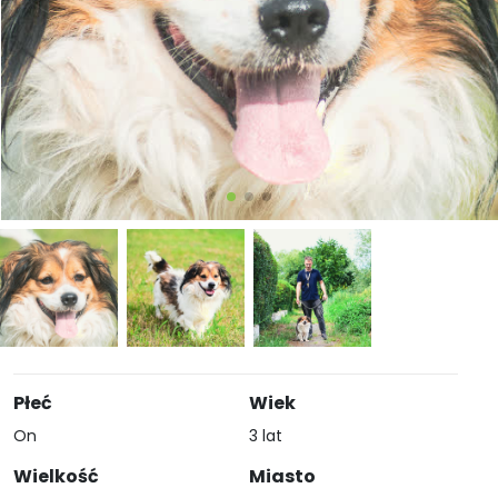
Płeć
Wiek
On
3 lat
Wielkość
Miasto