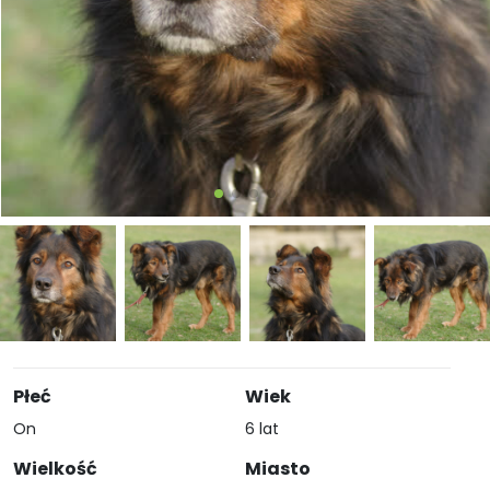
Płeć
Wiek
On
6 lat
Wielkość
Miasto