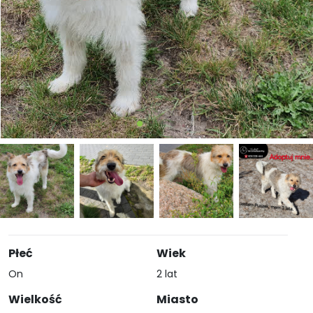
Płeć
Wiek
On
2 lat
Wielkość
Miasto