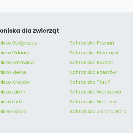
oniska dla zwierząt
nisko Bydgoszcz
Schronisko Poznań
nisko Gdańsk
Schronisko Przemyśl
nisko Katowice
Schronisko Radom
isko Kielce
Schronisko Rzeszów
nisko Kraków
Schronisko Toruń
isko Lublin
Schronisko Warszawa
nisko Łódź
Schronisko Wrocław
nisko Opole
Schronisko Zielona Góra