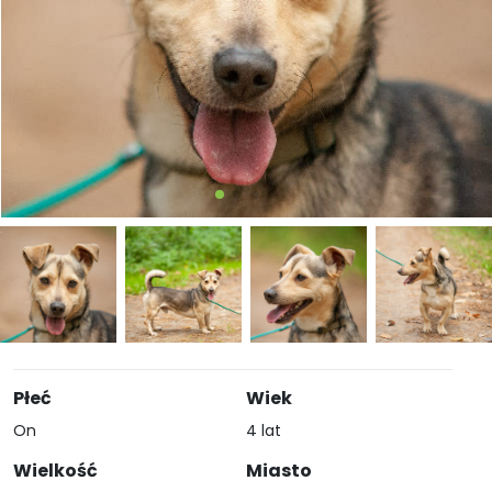
Płeć
Wiek
On
4 lat
Wielkość
Miasto