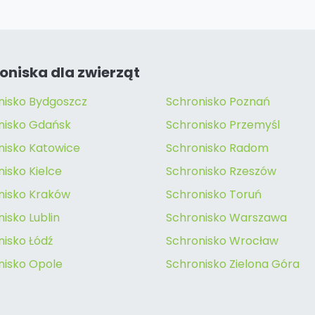
oniska dla zwierząt
nisko Bydgoszcz
Schronisko Poznań
nisko Gdańsk
Schronisko Przemyśl
nisko Katowice
Schronisko Radom
isko Kielce
Schronisko Rzeszów
nisko Kraków
Schronisko Toruń
isko Lublin
Schronisko Warszawa
nisko Łódź
Schronisko Wrocław
nisko Opole
Schronisko Zielona Góra