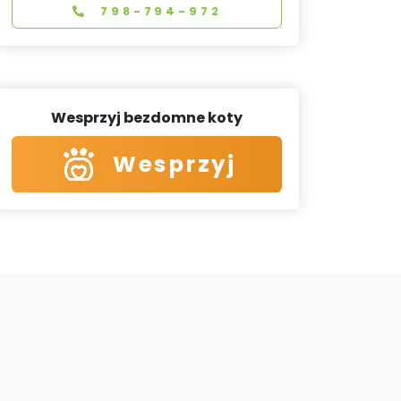
798-794-972
Wesprzyj bezdomne koty
Wesprzyj