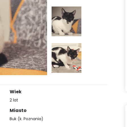
Wiek
2 lat
Miasto
Buk (k. Poznania)