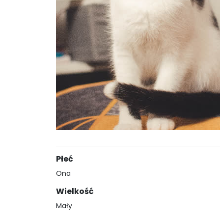
Płeć
Ona
Wielkość
Mały