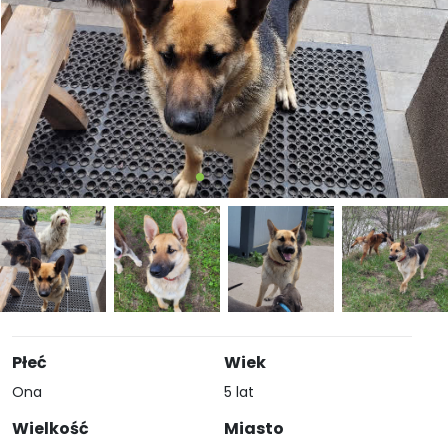
Płeć
Wiek
Ona
5 lat
Wielkość
Miasto