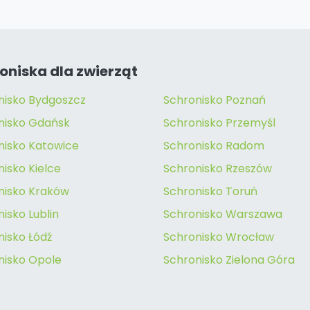
oniska dla zwierząt
nisko Bydgoszcz
Schronisko Poznań
nisko Gdańsk
Schronisko Przemyśl
nisko Katowice
Schronisko Radom
isko Kielce
Schronisko Rzeszów
nisko Kraków
Schronisko Toruń
isko Lublin
Schronisko Warszawa
nisko Łódź
Schronisko Wrocław
nisko Opole
Schronisko Zielona Góra