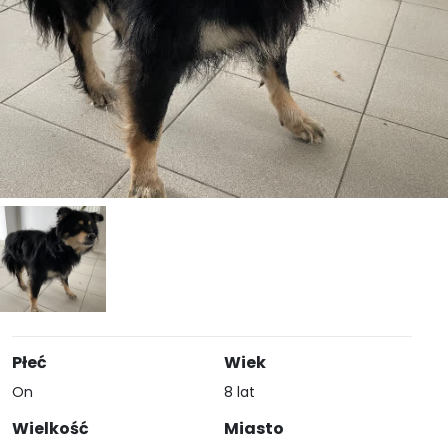
Płeć
Wiek
On
8 lat
Wielkość
Miasto