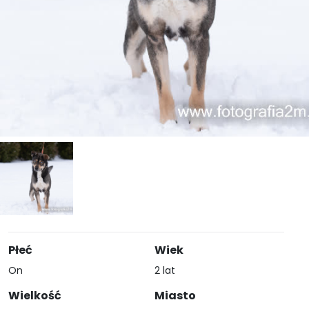
Płeć
Wiek
On
2 lat
Wielkość
Miasto