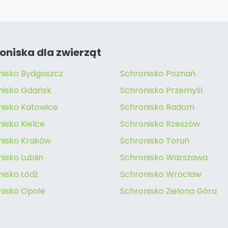
oniska dla zwierząt
nisko Bydgoszcz
Schronisko Poznań
nisko Gdańsk
Schronisko Przemyśl
nisko Katowice
Schronisko Radom
isko Kielce
Schronisko Rzeszów
nisko Kraków
Schronisko Toruń
isko Lublin
Schronisko Warszawa
nisko Łódź
Schronisko Wrocław
nisko Opole
Schronisko Zielona Góra