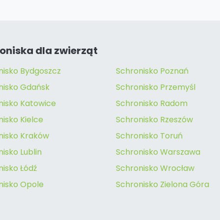
oniska dla zwierząt
nisko Bydgoszcz
Schronisko Poznań
nisko Gdańsk
Schronisko Przemyśl
nisko Katowice
Schronisko Radom
isko Kielce
Schronisko Rzeszów
nisko Kraków
Schronisko Toruń
isko Lublin
Schronisko Warszawa
nisko Łódź
Schronisko Wrocław
nisko Opole
Schronisko Zielona Góra