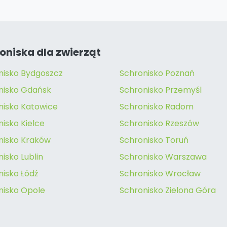
oniska dla zwierząt
nisko Bydgoszcz
Schronisko Poznań
nisko Gdańsk
Schronisko Przemyśl
nisko Katowice
Schronisko Radom
isko Kielce
Schronisko Rzeszów
nisko Kraków
Schronisko Toruń
isko Lublin
Schronisko Warszawa
nisko Łódź
Schronisko Wrocław
nisko Opole
Schronisko Zielona Góra