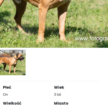
Płeć
Wiek
On
3 lat
Wielkość
Miasto