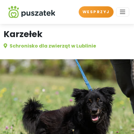
WESPRZYJ
Karzełek
Schronisko dla zwierząt w Lublinie