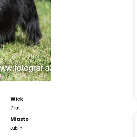
Wiek
7 lat
Miasto
Lublin