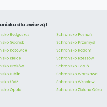
oniska dla zwierząt
nisko Bydgoszcz
Schronisko Poznań
nisko Gdańsk
Schronisko Przemyśl
nisko Katowice
Schronisko Radom
isko Kielce
Schronisko Rzeszów
nisko Kraków
Schronisko Toruń
isko Lublin
Schronisko Warszawa
nisko Łódź
Schronisko Wrocław
nisko Opole
Schronisko Zielona Góra