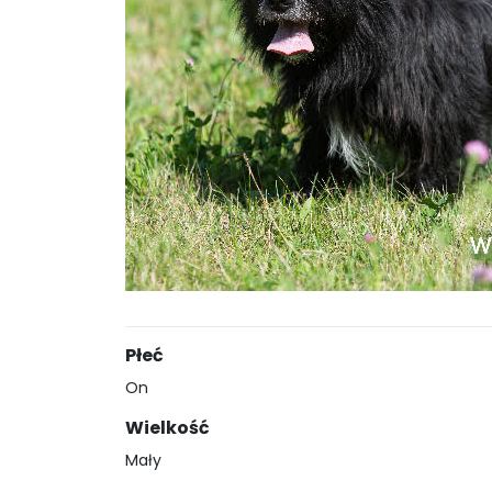
Płeć
On
Wielkość
Mały