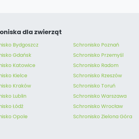
oniska dla zwierząt
nisko Bydgoszcz
Schronisko Poznań
nisko Gdańsk
Schronisko Przemyśl
nisko Katowice
Schronisko Radom
isko Kielce
Schronisko Rzeszów
nisko Kraków
Schronisko Toruń
isko Lublin
Schronisko Warszawa
nisko Łódź
Schronisko Wrocław
nisko Opole
Schronisko Zielona Góra