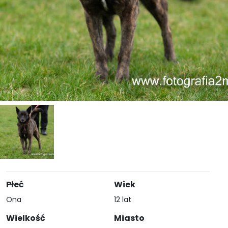
Płeć
Wiek
Ona
12 lat
Wielkość
Miasto