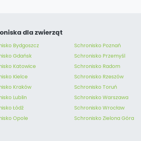
oniska dla zwierząt
nisko Bydgoszcz
Schronisko Poznań
nisko Gdańsk
Schronisko Przemyśl
nisko Katowice
Schronisko Radom
isko Kielce
Schronisko Rzeszów
nisko Kraków
Schronisko Toruń
isko Lublin
Schronisko Warszawa
nisko Łódź
Schronisko Wrocław
nisko Opole
Schronisko Zielona Góra