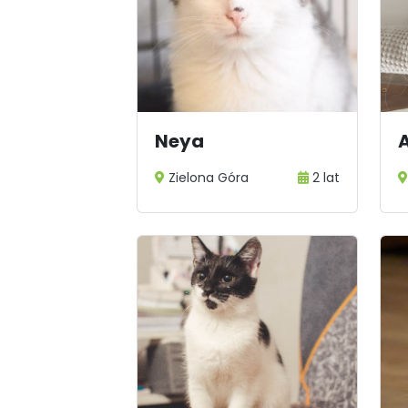
Neya
Zielona Góra
2 lat