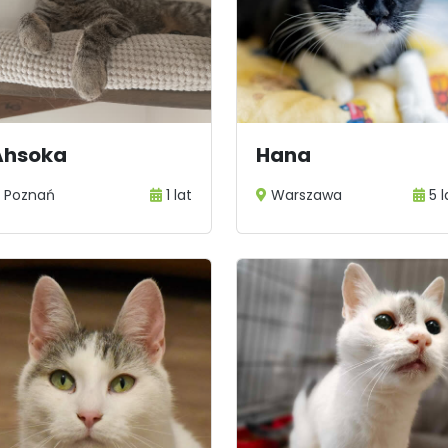
Ahsoka
Hana
Poznań
1 lat
Warszawa
5 l