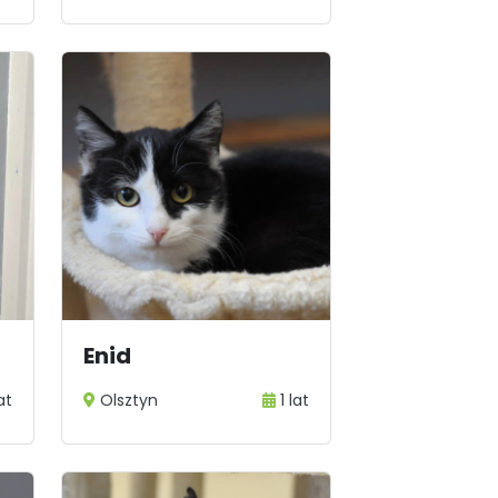
Enid
at
Olsztyn
1 lat