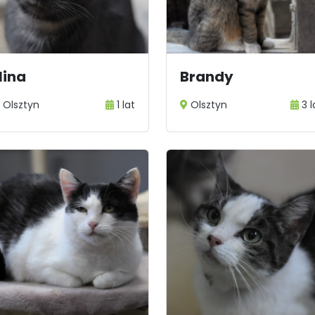
20
21
22
...
26
Nina
Brandy
Olsztyn
1 lat
Olsztyn
3 l