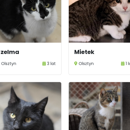
Szelma
Mietek
Olsztyn
3 lat
Olsztyn
1 