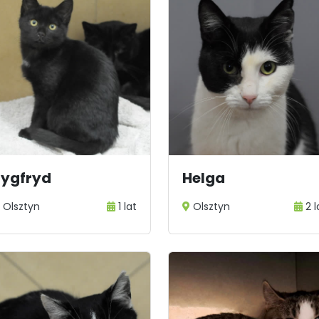
Zygfryd
Helga
Olsztyn
1 lat
Olsztyn
2 l