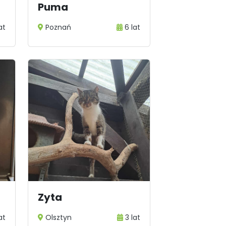
Puma
at
Poznań
6 lat
Zyta
at
Olsztyn
3 lat