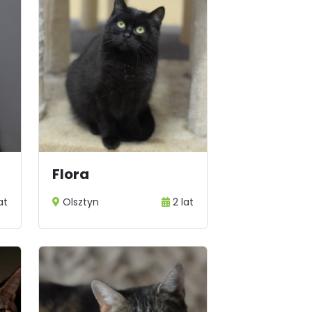
Flora
at
Olsztyn
2 lat