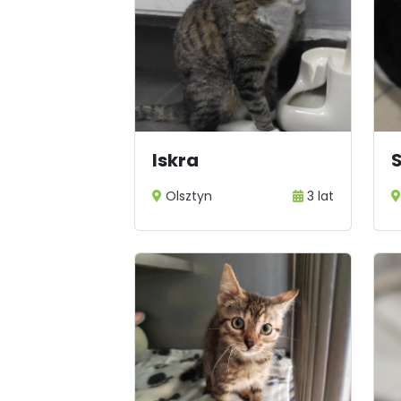
Iskra
Olsztyn
3 lat