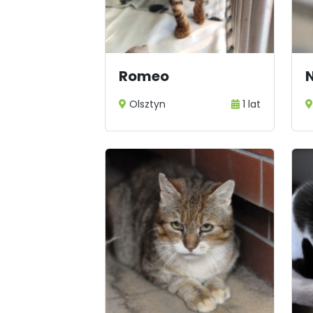
1
...
Romeo
Olsztyn
1 lat