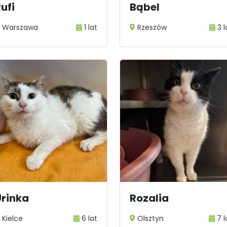
ufi
Bąbel
Warszawa
1 lat
Rzeszów
3 l
Urinka
Rozalia
Kielce
6 lat
Olsztyn
7 l