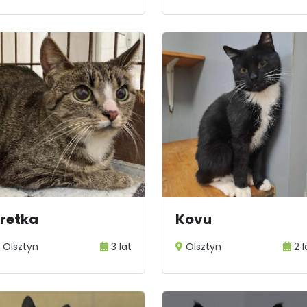
Fretka
Kovu
Olsztyn
3 lat
Olsztyn
2 l