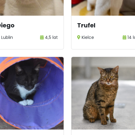
Diego
Trufel
Lublin
4,5 lat
Kielce
14 l