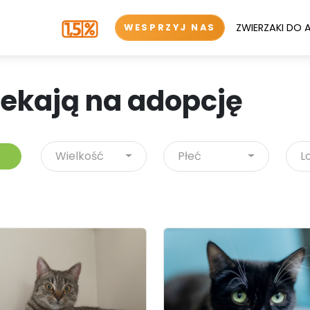
ZWIERZAKI DO 
WESPRZYJ NAS
zekają na adopcję
Wielkość
Płeć
L