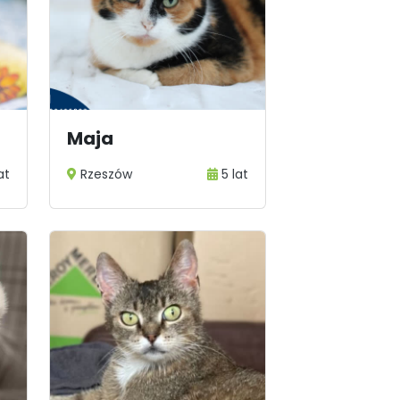
Maja
at
Rzeszów
5 lat