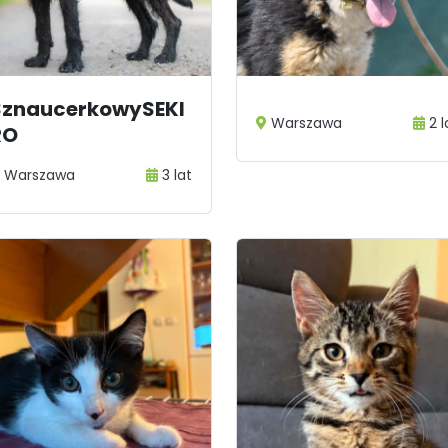
2
...
22
SznaucerkowySEKI
Warszawa
2 l
RO
Warszawa
3 lat