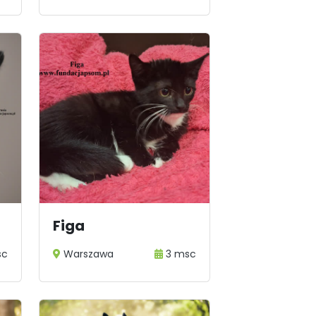
Figa
sc
Warszawa
3 msc