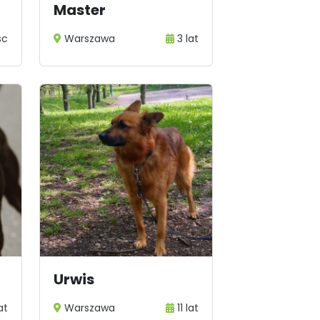
Master
sc
Warszawa
3 lat
Urwis
lat
Warszawa
11 lat