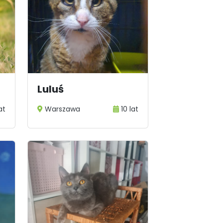
Luluś
at
Warszawa
10 lat