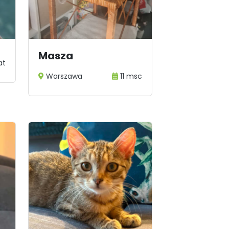
Masza
at
Warszawa
11 msc