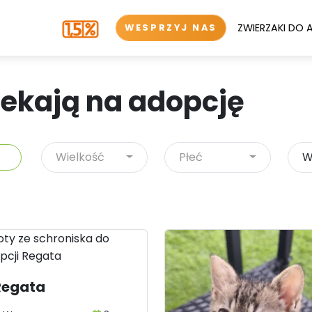
ZWIERZAKI DO 
WESPRZYJ NAS
zekają na adopcję
Wielkość
Płeć
W
Regata