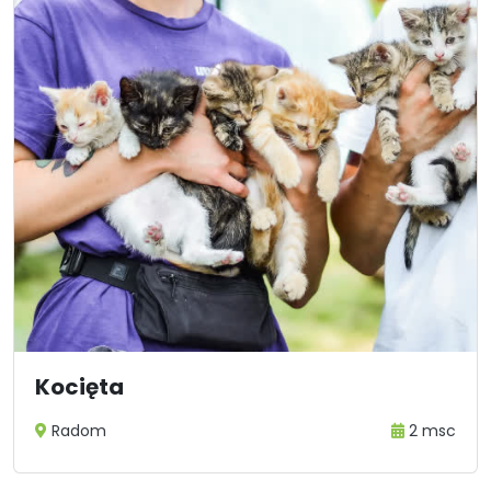
Kocięta
Radom
2 msc