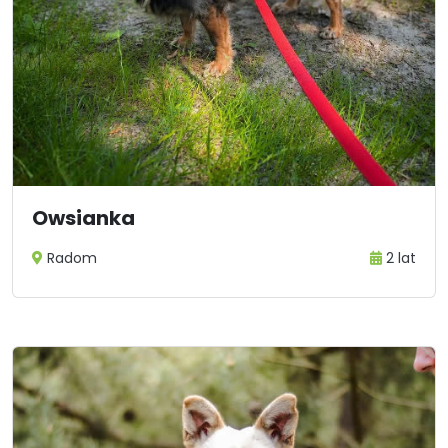
Owsianka
Radom
2 lat