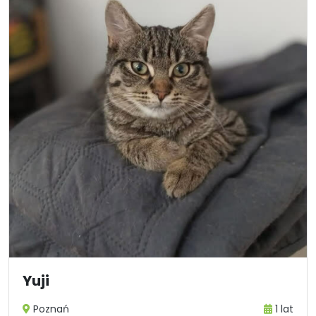
Yuji
Poznań
1 lat