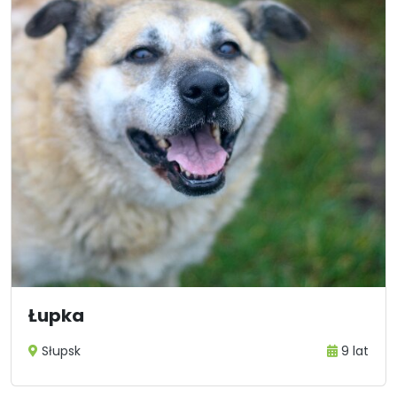
Łupka
Słupsk
9 lat