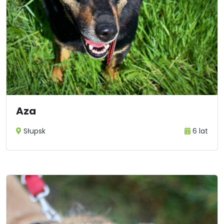
Aza
Słupsk
6 lat