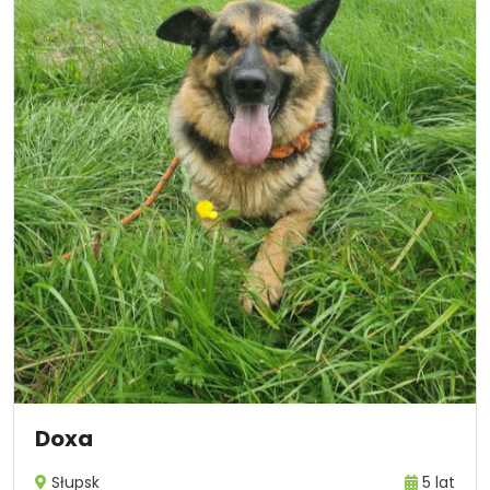
Doxa
Słupsk
5 lat