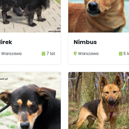
104
105
106
...
110
irek
Nimbus
Warszawa
7 lat
Warszawa
5 l