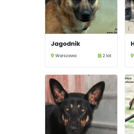
1
...
Jagodnik
H
Warszawa
2 lat