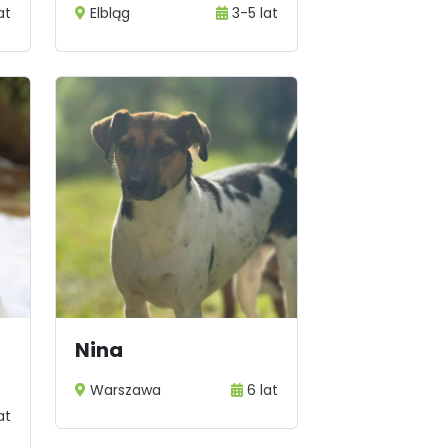
at
Elbląg
3-5 lat
Nina
Warszawa
6 lat
at