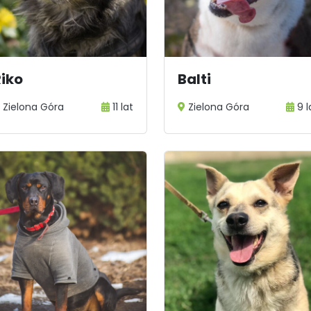
Riko
Balti
Zielona Góra
11 lat
Zielona Góra
9 l