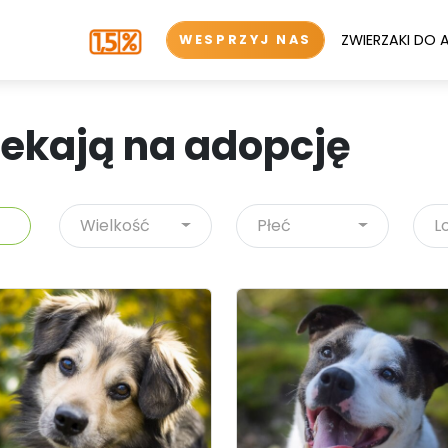
ZWIERZAKI DO 
WESPRZYJ NAS
zekają na adopcję
Wielkość
Płeć
L