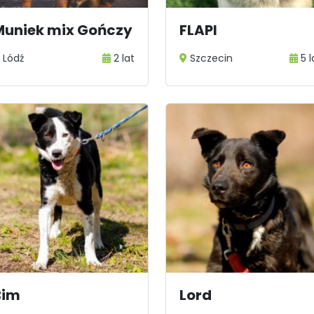
Muniek mix Gończy
FLAPI
Lódź
2 lat
Szczecin
5 l
Bim
Lord