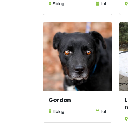
Elbląg
lat
Gordon
L
Elbląg
lat