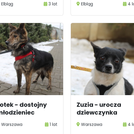
Elbląg
3 lat
Elbląg
4 l
otek - dostojny
Zuzia - urocza
młodzieniec
dziewczynka
Warszawa
1 lat
Warszawa
4 l