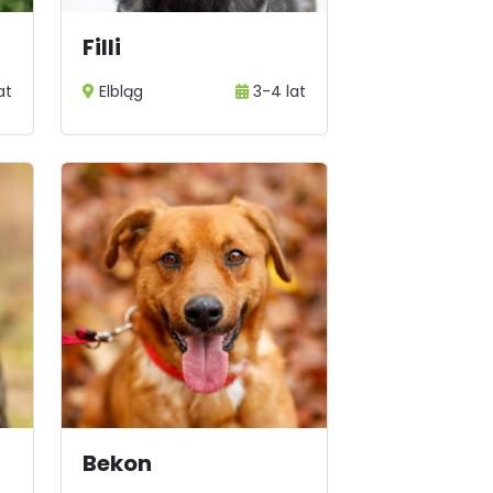
Filli
at
Elbląg
3-4 lat
Bekon