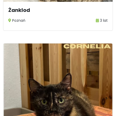
Żanklod
Poznań
3 lat