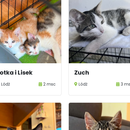
otka i Lisek
Zuch
Lódź
2 msc
Lódź
3 m