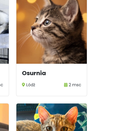
Osurnia
sc
Lódź
2 msc