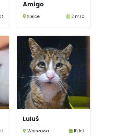
Amigo
at
Kielce
2 msc
Luluś
at
Warszawa
10 lat