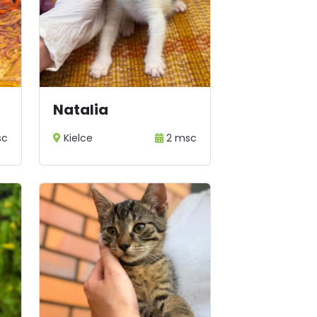
Natalia
sc
Kielce
2 msc