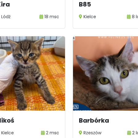
ira
B85
Lódź
18 msc
Kielce
8 l
Nikoś
Barbórka
Kielce
2 msc
Rzeszów
2 l