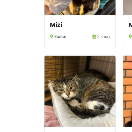
Mizi
Kielce
2 msc