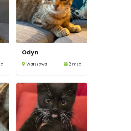
Odyn
sc
Warszawa
2 msc