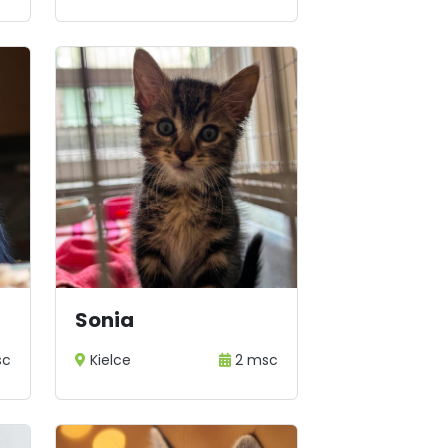
Sonia
sc
Kielce
2 msc