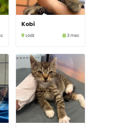
Kobi
sc
Lódź
3 msc