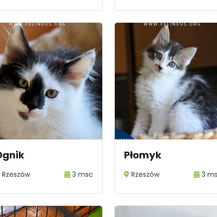
Ognik
Płomyk
Rzeszów
3 msc
Rzeszów
3 m