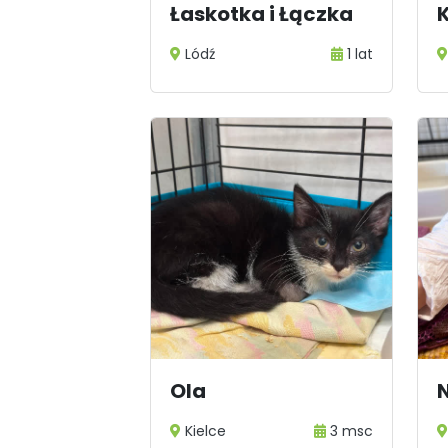
Łaskotka i Łączka
K
Lódź
1 lat
Ola
Kielce
3 msc