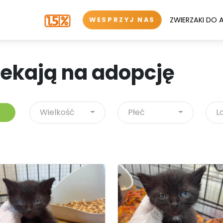
ZWIERZAKI DO 
WESPRZYJ NAS
zekają na adopcję
Wielkość
Płeć
L