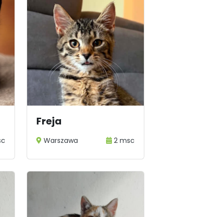
Freja
sc
Warszawa
2 msc