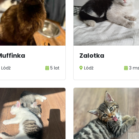
Muffinka
Zalotka
Lódź
5 lat
Lódź
3 m