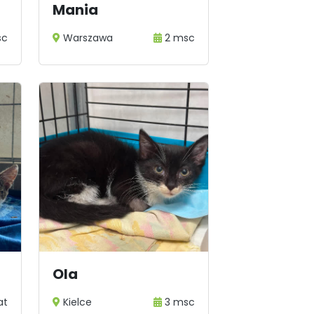
Mania
sc
Warszawa
2 msc
Ola
at
Kielce
3 msc