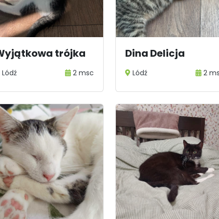
1
2
...
13
Wyjątkowa trójka
Dina Delicja
Lódź
2 msc
Lódź
2 m