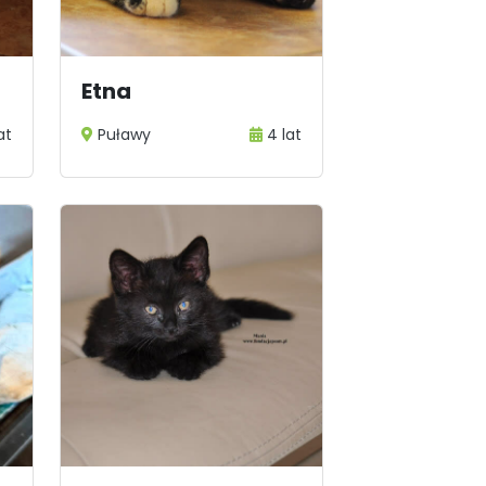
Etna
lat
Puławy
4 lat