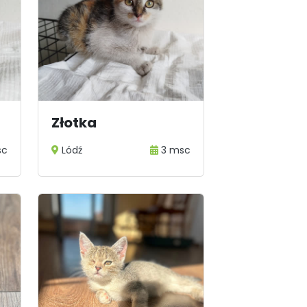
Złotka
sc
Lódź
3 msc