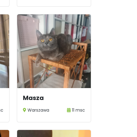
Masza
sc
Warszawa
11 msc