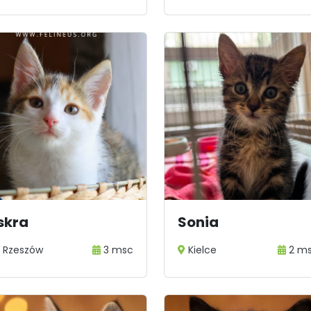
skra
Sonia
Rzeszów
3 msc
Kielce
2 m