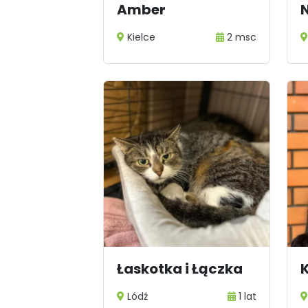
Amber
Kielce
2 msc
Łaskotka i Łączka
K
Lódź
1 lat