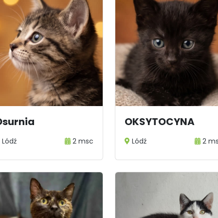
Osurnia
OKSYTOCYNA
Lódź
2 msc
Lódź
2 m