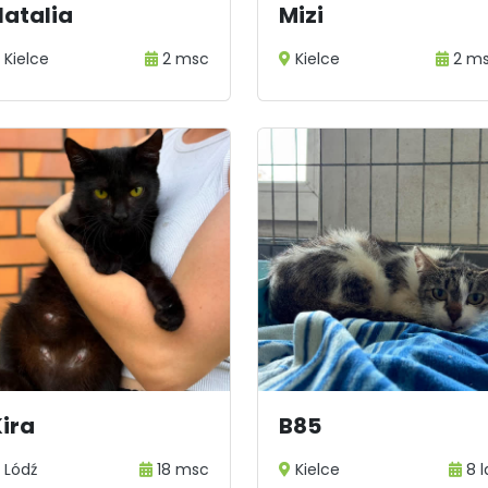
Natalia
Mizi
Kielce
2 msc
Kielce
2 m
ira
B85
Lódź
18 msc
Kielce
8 l