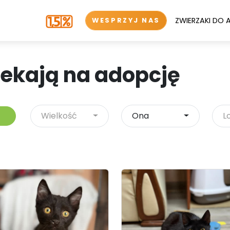
ZWIERZAKI DO 
WESPRZYJ NAS
zekają na adopcję
Wielkość
Ona
L